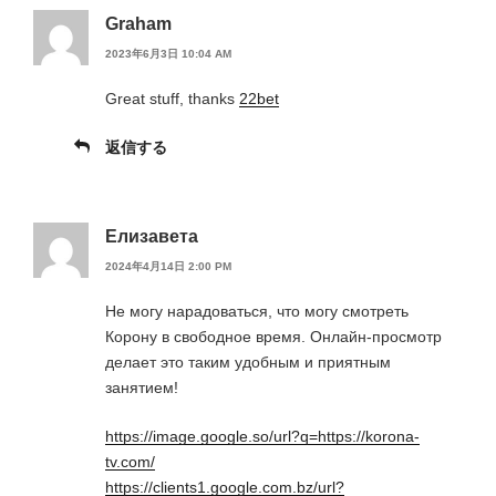
Graham
2023年6月3日 10:04 AM
Great stuff, thanks
22bet
返信する
Елизавета
2024年4月14日 2:00 PM
Не могу нарадоваться, что могу смотреть
Корону в свободное время. Онлайн-просмотр
делает это таким удобным и приятным
занятием!
https://image.google.so/url?q=https://korona-
tv.com/
https://clients1.google.com.bz/url?