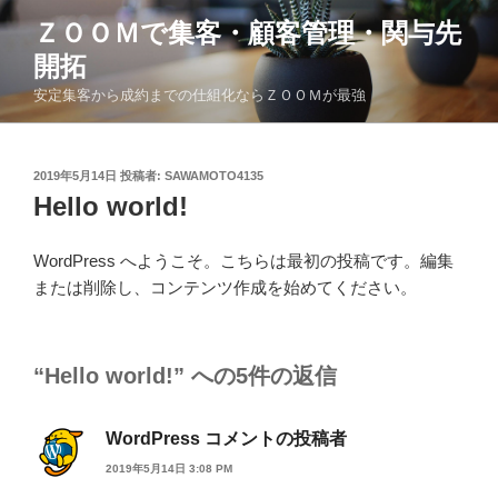
コ
ＺＯＯＭで集客・顧客管理・関与先
ン
開拓
テ
ン
安定集客から成約までの仕組化ならＺＯＯＭが最強
ツ
へ
ス
投
2019年5月14日
投稿者:
SAWAMOTO4135
稿
キ
Hello world!
日:
ッ
プ
WordPress へようこそ。こちらは最初の投稿です。編集
または削除し、コンテンツ作成を始めてください。
“Hello world!” への5件の返信
WordPress コメントの投稿者
2019年5月14日 3:08 PM