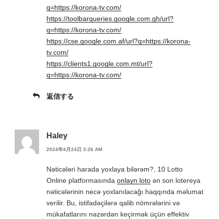
q=https://korona-tv.com/
https://toolbarqueries.google.com.gh/url?
q=https://korona-tv.com/
https://cse.google.com.af/url?q=https://korona-
tv.com/
https://clients1.google.com.mt/url?
q=https://korona-tv.com/
返信する
Haley
2024年4月24日 3:26 AM
Nəticələri harada yoxlaya bilərəm?, 10 Lotto
Online platformasında
onlayn loto
ən son lotereya
nəticələrinin necə yoxlanılacağı haqqında məlumat
verilir. Bu, istifadəçilərə qalib nömrələrini və
mükafatlarını nəzərdən keçirmək üçün effektiv